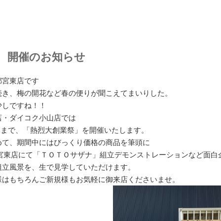
 開催のお知らせ
都宮東店です
続き、梅の開花など春の便りが聞こえてまいりした。
少しですね！！
店・ダイコク小山店では
月4日まで、「熱烈大創業祭」を開催いたします。
めて、期間中にはびっくり価格の商品を筆頭に
宇都宮東店にて「ＴＯＴＯサザナ」組立デモンストレーションなど面白
組立風景を、生で見学していただけます。
様はもちろんご新規様もお気軽に御来店くださいませ。