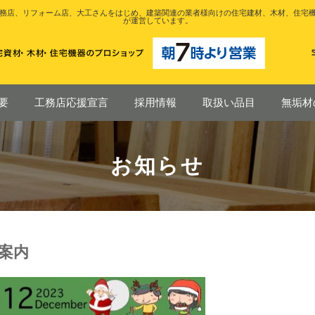
務店、リフォーム店、大工さんをはじめ、建築関連の業者様向けの住宅建材、木材、住宅
が運営しています。
要
工務店応援宣言
採用情報
取扱い品目
無垢材
お知らせ
ご案内