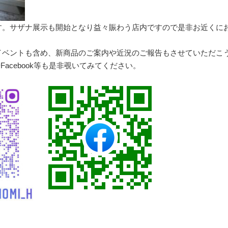
す。サザナ展示も開始となり益々賑わう店内ですので是非お近くに
。
イベントも含め、新商品のご案内や近況のご報告もさせていただこ
mやFacebook等も是非覗いてみてください。