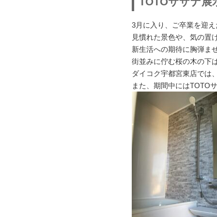
TOTOサザナ
3月に入り、ご卒業を迎
見慣れた景色や、気の置
新生活への期待に胸弾ま
街並みに佇む桜の木の下
ダイコク宇都宮東店では
また、期間中にはTOTO