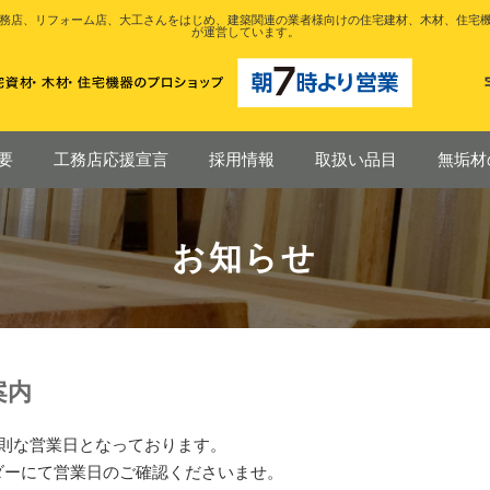
務店、リフォーム店、大工さんをはじめ、建築関連の業者様向けの住宅建材、木材、住宅
が運営しています。
要
工務店応援宣言
採用情報
取扱い品目
無垢材
お知らせ
案内
規則な営業日となっております。
ダーにて営業日のご確認くださいませ。