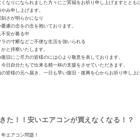
亡くなりになられました方々にご冥福をお祈り申し上げますととも
悔やみ申し上げます。
深刻さが明らかになり
い憂慮の念をの念を抱いております。
れ不安が募る中
フラの寸断などご不便な生活を強いられる
りかと拝察いたします。
の復旧にご尽力の皆様のには心より敬意を表しております。
、今日自分たちで出来る精一杯の支援をさせていただきます。
地の皆様の元へ届き、一日も早い復旧・復興を心からお祈り申し上
きた！！安いエアコンが買えなくなる！？
７年エアコン問題！